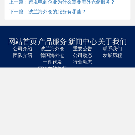
上一篇：跨境电商企业为什么需要海外仓储服务？
下一篇：波兰海外仓的服务有哪些？
网站首页
产品服务
新闻中心
关于我们
公司介绍
波兰海外仓
重要公告
联系我们
团队介绍
德国海外仓
公司动态
发展历程
一件代发
行业动态
FBA中转换标
大货卡派
百分云仓 Procent
电话: 19240217440
邮箱: market@procentwarehouse.com
地址: 深圳市龙华区龙华街道盛龙时代广场
A座1107A